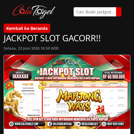
Kembali ke Beranda
JACKPOT SLOT GACORR!!
Selasa, 23 Juni 2026 18:50 WIB