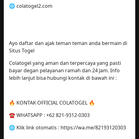
🌐 colatogel2.com
Ayo daftar dan ajak teman teman anda bermain di
Situs Togel
Colatogel yang aman dan terpercaya yang pasti
bayar degan pelayanan ramah dan 24 Jam. Info
lebih lanjut bisa hubungi kontak di bawah ini :
🔥 KONTAK OFFICIAL COLATOGEL 🔥
☎️ WHATSAPP : +62 821-9312-0303
🌐 Klik link otomatis : https://wa.me/82193120303