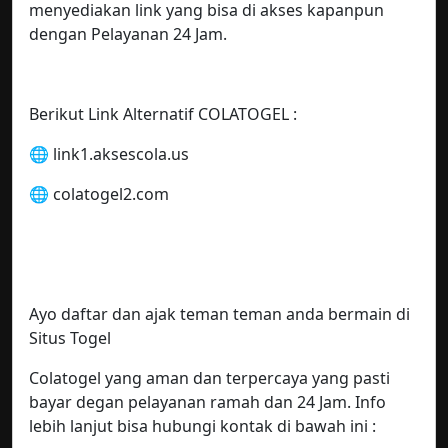
menyediakan link yang bisa di akses kapanpun
dengan Pelayanan 24 Jam.
Berikut Link Alternatif COLATOGEL :
🌐 link1.aksescola.us
🌐 colatogel2.com
Ayo daftar dan ajak teman teman anda bermain di
Situs Togel
Colatogel yang aman dan terpercaya yang pasti
bayar degan pelayanan ramah dan 24 Jam. Info
lebih lanjut bisa hubungi kontak di bawah ini :