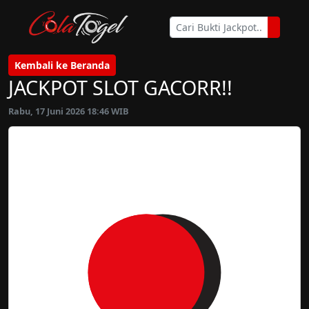
Kembali ke Beranda
JACKPOT SLOT GACORR!!
Rabu, 17 Juni 2026 18:46 WIB