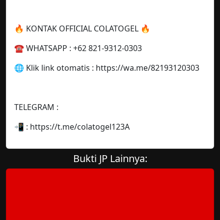
🔥 KONTAK OFFICIAL COLATOGEL 🔥
☎️ WHATSAPP : +62 821-9312-0303
🌐 Klik link otomatis : https://wa.me/82193120303
TELEGRAM :
📲 : https://t.me/colatogel123A
Bukti JP Lainnya: