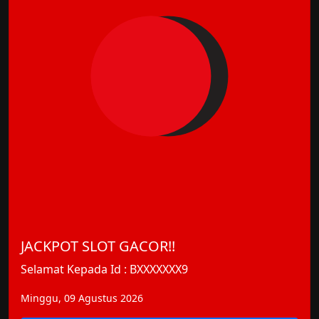
JACKPOT SLOT GACOR!!
Selamat Kepada Id : BXXXXXXX9
Minggu, 09 Agustus 2026