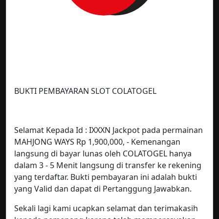
BUKTI PEMBAYARAN SLOT COLATOGEL
Selamat Kepada Id : IXXXN Jackpot pada permainan
MAHJONG WAYS Rp 1,900,000, - Kemenangan
langsung di bayar lunas oleh COLATOGEL hanya
dalam 3 - 5 Menit langsung di transfer ke rekening
yang terdaftar. Bukti pembayaran ini adalah bukti
yang Valid dan dapat di Pertanggung Jawabkan.
Sekali lagi kami ucapkan selamat dan terimakasih