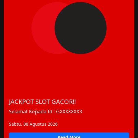
JACKPOT SLOT GACOR!!
Selamat Kepada Id : GXXXXXXX3
Sabtu, 08 Agustus 2026
Read More