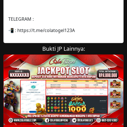
TELEGRAM :
📲 : https://t.me/colatogel123A
Bukti JP Lainnya: