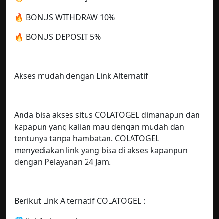
🔥 BONUS WITHDRAW 10%
🔥 BONUS DEPOSIT 5%
Akses mudah dengan Link Alternatif
Anda bisa akses situs COLATOGEL dimanapun dan
kapapun yang kalian mau dengan mudah dan
tentunya tanpa hambatan. COLATOGEL
menyediakan link yang bisa di akses kapanpun
dengan Pelayanan 24 Jam.
Berikut Link Alternatif COLATOGEL :