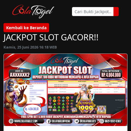
Kembali ke Beranda
JACKPOT SLOT GACORR!!
Kamis, 25 Juni 2026 16:18 WIB