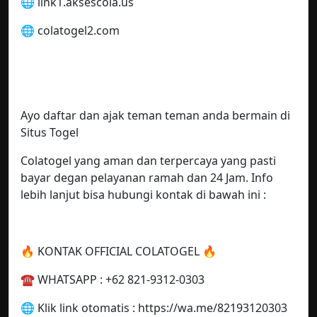
🌐 link1.aksescola.us
🌐 colatogel2.com
Ayo daftar dan ajak teman teman anda bermain di
Situs Togel
Colatogel yang aman dan terpercaya yang pasti
bayar degan pelayanan ramah dan 24 Jam. Info
lebih lanjut bisa hubungi kontak di bawah ini :
🔥 KONTAK OFFICIAL COLATOGEL 🔥
☎️ WHATSAPP : +62 821-9312-0303
🌐 Klik link otomatis : https://wa.me/82193120303