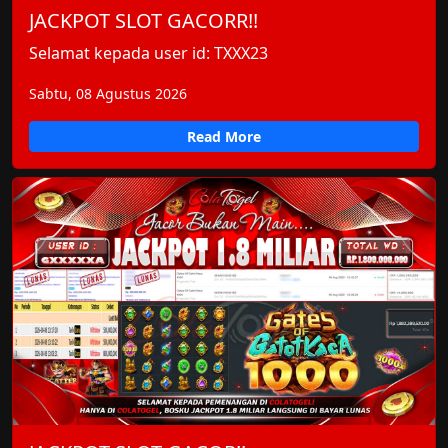
JACKPOT SLOT GACORR!!
Selamat kepada user id: TXXX23
Sabtu, 08 Agustus 2026
Read More