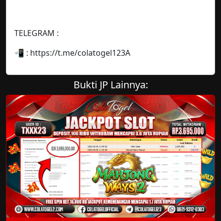
TELEGRAM :
📲 : https://t.me/colatogel123A
Bukti JP Lainnya: