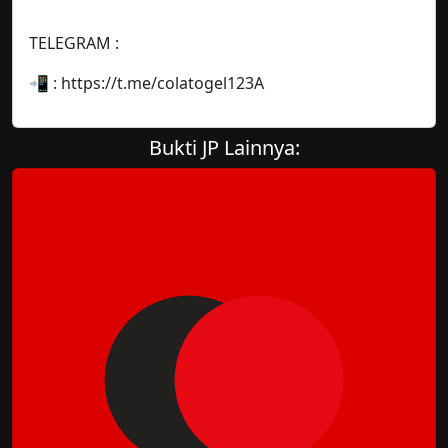
TELEGRAM :
📲 : https://t.me/colatogel123A
Bukti JP Lainnya: