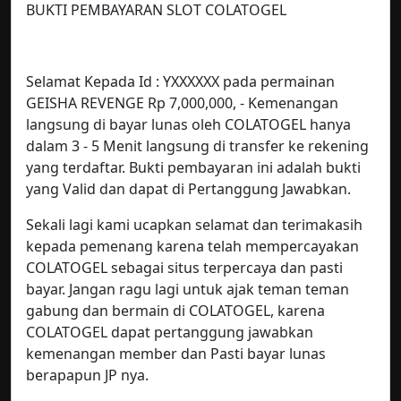
BUKTI PEMBAYARAN SLOT COLATOGEL
Selamat Kepada Id : YXXXXXX pada permainan
GEISHA REVENGE Rp 7,000,000, - Kemenangan
langsung di bayar lunas oleh COLATOGEL hanya
dalam 3 - 5 Menit langsung di transfer ke rekening
yang terdaftar. Bukti pembayaran ini adalah bukti
yang Valid dan dapat di Pertanggung Jawabkan.
Sekali lagi kami ucapkan selamat dan terimakasih
kepada pemenang karena telah mempercayakan
COLATOGEL sebagai situs terpercaya dan pasti
bayar. Jangan ragu lagi untuk ajak teman teman
gabung dan bermain di COLATOGEL, karena
COLATOGEL dapat pertanggung jawabkan
kemenangan member dan Pasti bayar lunas
berapapun JP nya.