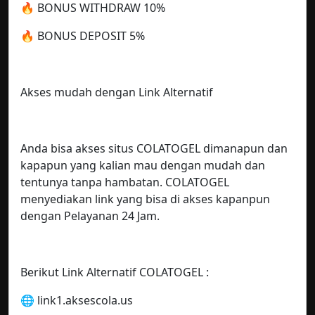
🔥 BONUS WITHDRAW 10%
🔥 BONUS DEPOSIT 5%
Akses mudah dengan Link Alternatif
Anda bisa akses situs COLATOGEL dimanapun dan
kapapun yang kalian mau dengan mudah dan
tentunya tanpa hambatan. COLATOGEL
menyediakan link yang bisa di akses kapanpun
dengan Pelayanan 24 Jam.
Berikut Link Alternatif COLATOGEL :
🌐 link1.aksescola.us