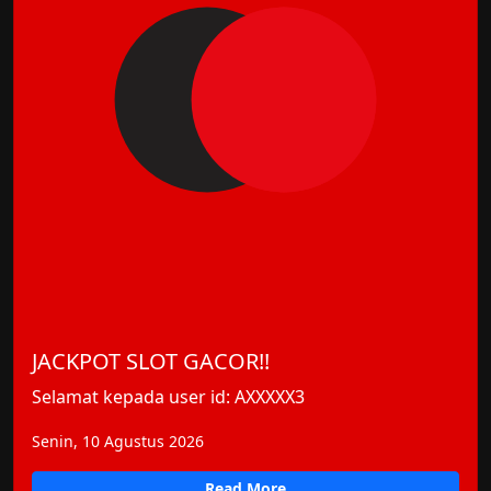
JACKPOT SLOT GACOR!!
Selamat kepada user id: AXXXXX3
Senin, 10 Agustus 2026
Read More