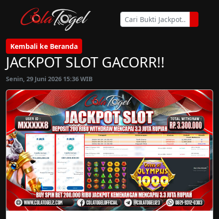
Kembali ke Beranda
JACKPOT SLOT GACORR!!
Senin, 29 Juni 2026 15:36 WIB