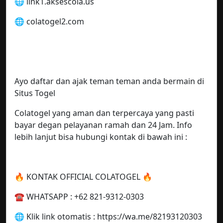
🌐 link1.aksescola.us
🌐 colatogel2.com
Ayo daftar dan ajak teman teman anda bermain di
Situs Togel
Colatogel yang aman dan terpercaya yang pasti
bayar degan pelayanan ramah dan 24 Jam. Info
lebih lanjut bisa hubungi kontak di bawah ini :
🔥 KONTAK OFFICIAL COLATOGEL 🔥
☎️ WHATSAPP : +62 821-9312-0303
🌐 Klik link otomatis : https://wa.me/82193120303