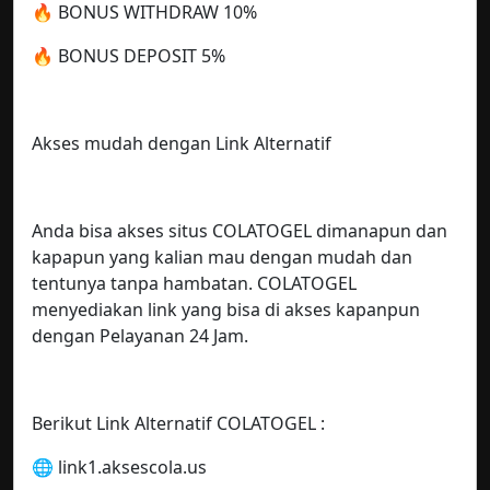
🔥 BONUS WITHDRAW 10%
🔥 BONUS DEPOSIT 5%
Akses mudah dengan Link Alternatif
Anda bisa akses situs COLATOGEL dimanapun dan
kapapun yang kalian mau dengan mudah dan
tentunya tanpa hambatan. COLATOGEL
menyediakan link yang bisa di akses kapanpun
dengan Pelayanan 24 Jam.
Berikut Link Alternatif COLATOGEL :
🌐 link1.aksescola.us