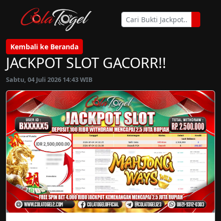
Kembali ke Beranda
JACKPOT SLOT GACORR!!
Sabtu, 04 Juli 2026 14:43 WIB