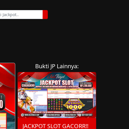
Bukti JP Lainnya:
JACKPOT SLOT GACORR!!