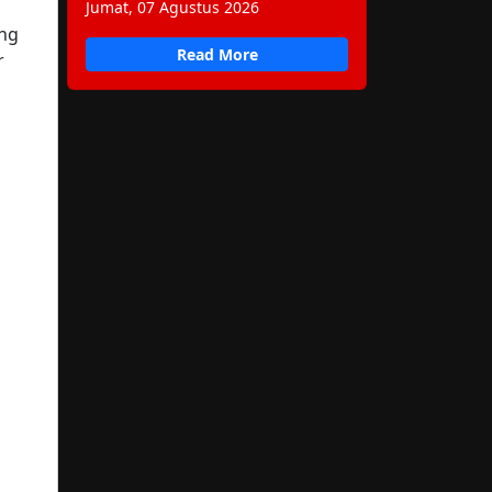
Jumat, 07 Agustus 2026
ung
Read More
r