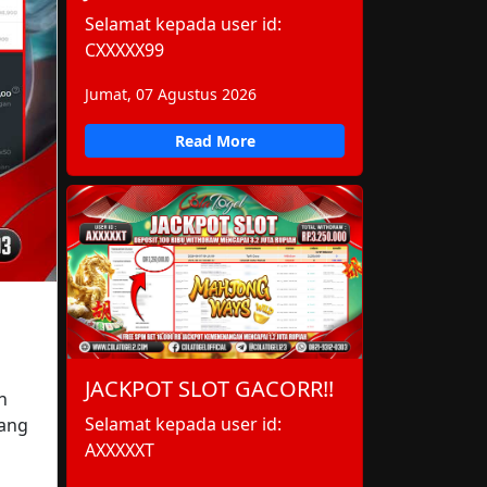
Selamat kepada user id:
CXXXXX99
Jumat, 07 Agustus 2026
Read More
JACKPOT SLOT GACORR!!
n
Selamat kepada user id:
yang
AXXXXXT