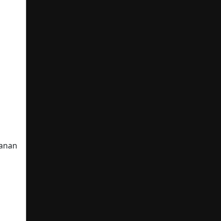
yanan