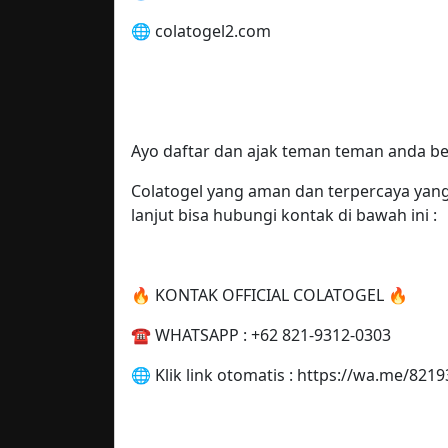
🌐 colatogel2.com
Ayo daftar dan ajak teman teman anda ber
Colatogel yang aman dan terpercaya yang
lanjut bisa hubungi kontak di bawah ini :
🔥 KONTAK OFFICIAL COLATOGEL 🔥
☎️ WHATSAPP : +62 821-9312-0303
🌐 Klik link otomatis : https://wa.me/821