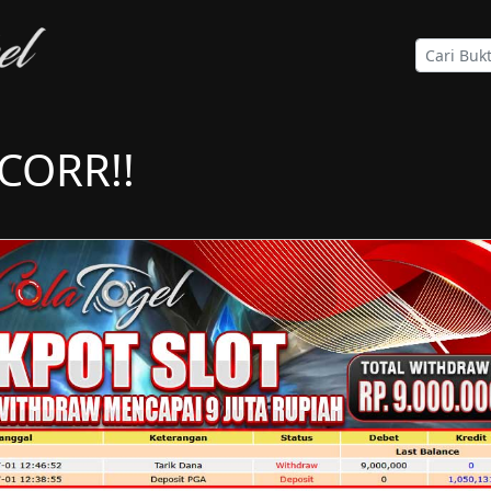
CORR!!