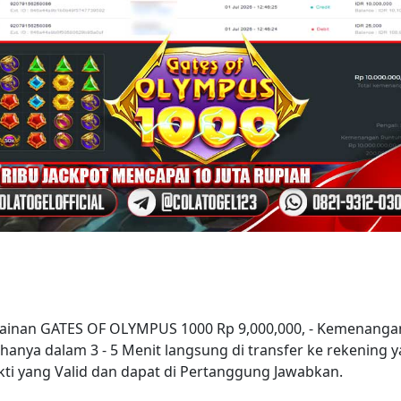
mainan GATES OF OLYMPUS 1000 Rp 9,000,000, - Kemenanga
anya dalam 3 - 5 Menit langsung di transfer ke rekening 
ukti yang Valid dan dapat di Pertanggung Jawabkan.