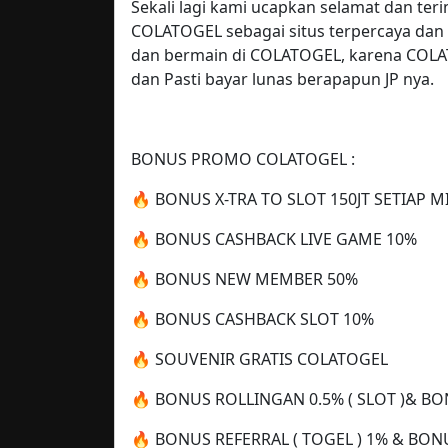
Sekali lagi kami ucapkan selamat dan t
COLATOGEL sebagai situs terpercaya dan 
dan bermain di COLATOGEL, karena CO
dan Pasti bayar lunas berapapun JP nya.
BONUS PROMO COLATOGEL :
🔥 BONUS X-TRA TO SLOT 150JT SETIAP 
🔥 BONUS CASHBACK LIVE GAME 10%
🔥 BONUS NEW MEMBER 50%
🔥 BONUS CASHBACK SLOT 10%
🔥 SOUVENIR GRATIS COLATOGEL
🔥 BONUS ROLLINGAN 0.5% ( SLOT )& BO
🔥 BONUS REFERRAL ( TOGEL ) 1% & BONUS