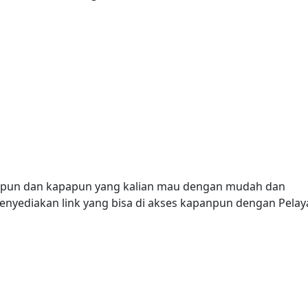
apun dan kapapun yang kalian mau dengan mudah dan
yediakan link yang bisa di akses kapanpun dengan Pela