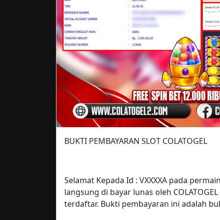
BUKTI PEMBAYARAN SLOT COLATOGEL
Selamat Kepada Id : VXXXXA pada perma
langsung di bayar lunas oleh COLATOGEL h
terdaftar. Bukti pembayaran ini adalah b