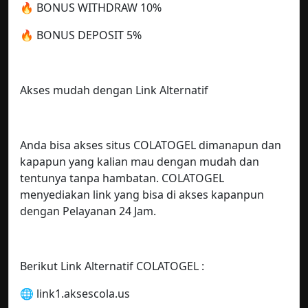
🔥 BONUS WITHDRAW 10%
🔥 BONUS DEPOSIT 5%
Akses mudah dengan Link Alternatif
Anda bisa akses situs COLATOGEL dimanapun dan
kapapun yang kalian mau dengan mudah dan
tentunya tanpa hambatan. COLATOGEL
menyediakan link yang bisa di akses kapanpun
dengan Pelayanan 24 Jam.
Berikut Link Alternatif COLATOGEL :
🌐 link1.aksescola.us