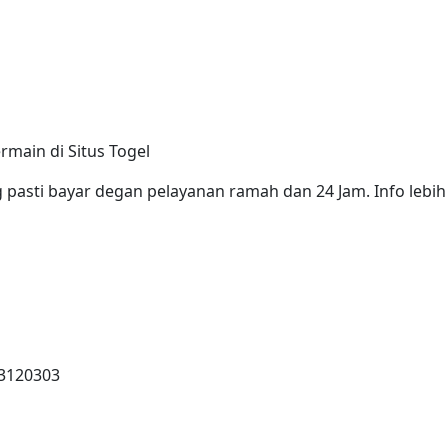
main di Situs Togel
 pasti bayar degan pelayanan ramah dan 24 Jam. Info lebih
93120303