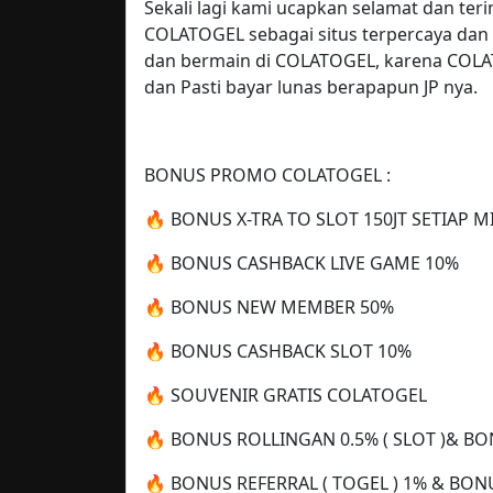
Sekali lagi kami ucapkan selamat dan t
COLATOGEL sebagai situs terpercaya dan 
dan bermain di COLATOGEL, karena CO
dan Pasti bayar lunas berapapun JP nya.
BONUS PROMO COLATOGEL :
🔥 BONUS X-TRA TO SLOT 150JT SETIAP 
🔥 BONUS CASHBACK LIVE GAME 10%
🔥 BONUS NEW MEMBER 50%
🔥 BONUS CASHBACK SLOT 10%
🔥 SOUVENIR GRATIS COLATOGEL
🔥 BONUS ROLLINGAN 0.5% ( SLOT )& BO
🔥 BONUS REFERRAL ( TOGEL ) 1% & BONUS