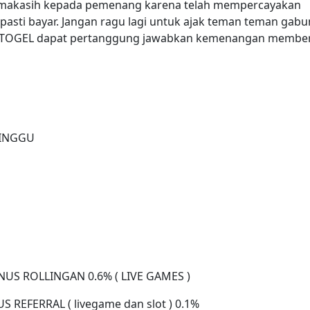
erimakasih kepada pemenang karena telah mempercayakan
pasti bayar. Jangan ragu lagi untuk ajak teman teman gab
LATOGEL dapat pertanggung jawabkan kemenangan membe
MINGGU
NUS ROLLINGAN 0.6% ( LIVE GAMES )
 REFERRAL ( livegame dan slot ) 0.1%