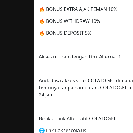
🔥 BONUS EXTRA AJAK TEMAN 10%
🔥 BONUS WITHDRAW 10%
🔥 BONUS DEPOSIT 5%
Akses mudah dengan Link Alternatif
Anda bisa akses situs COLATOGEL diman
tentunya tanpa hambatan. COLATOGEL men
24 Jam.
Berikut Link Alternatif COLATOGEL :
🌐 link1.aksescola.us