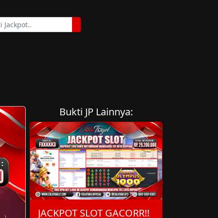
Bukti JP Lainnya:
JACKPOT SLOT GACORR!!