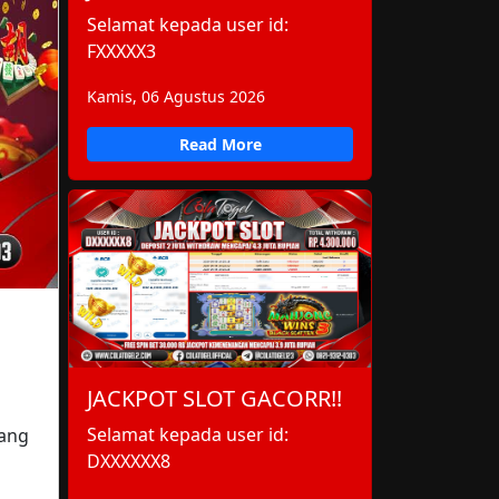
Selamat kepada user id:
FXXXXX3
Kamis, 06 Agustus 2026
Read More
JACKPOT SLOT GACORR!!
Selamat kepada user id:
yang
DXXXXXX8