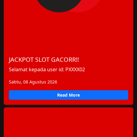
JACKPOT SLOT GACORR!!
Selamat kepada user id: PXXXX02
Sabtu, 08 Agustus 2026
Read More