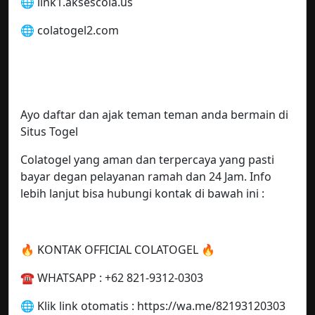
🌐 link1.aksescola.us
🌐 colatogel2.com
Ayo daftar dan ajak teman teman anda bermain di
Situs Togel
Colatogel yang aman dan terpercaya yang pasti
bayar degan pelayanan ramah dan 24 Jam. Info
lebih lanjut bisa hubungi kontak di bawah ini :
🔥 KONTAK OFFICIAL COLATOGEL 🔥
☎️ WHATSAPP : +62 821-9312-0303
🌐 Klik link otomatis : https://wa.me/82193120303