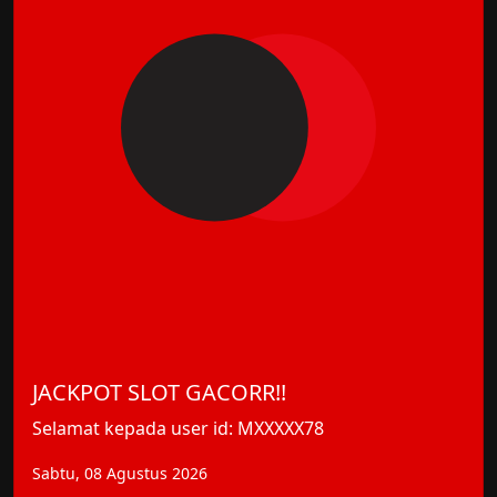
JACKPOT SLOT GACORR!!
Selamat kepada user id: MXXXXX78
Sabtu, 08 Agustus 2026