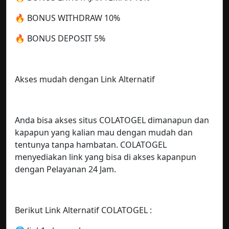
🔥 BONUS WITHDRAW 10%
🔥 BONUS DEPOSIT 5%
Akses mudah dengan Link Alternatif
Anda bisa akses situs COLATOGEL dimanapun dan
kapapun yang kalian mau dengan mudah dan
tentunya tanpa hambatan. COLATOGEL
menyediakan link yang bisa di akses kapanpun
dengan Pelayanan 24 Jam.
Berikut Link Alternatif COLATOGEL :