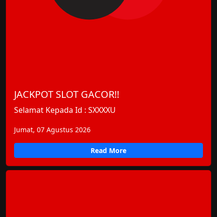
JACKPOT SLOT GACOR!!
Selamat Kepada Id : SXXXXU
Jumat, 07 Agustus 2026
Read More