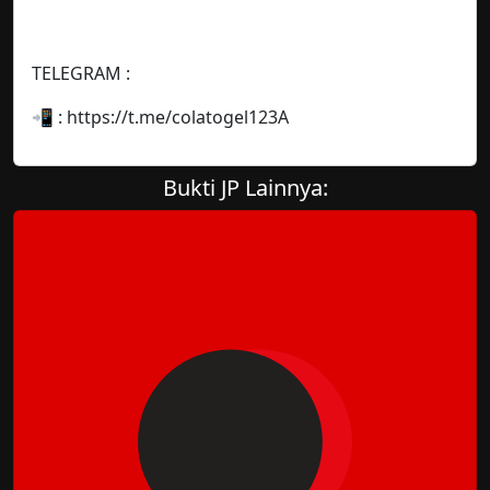
TELEGRAM :
📲 : https://t.me/colatogel123A
Bukti JP Lainnya: