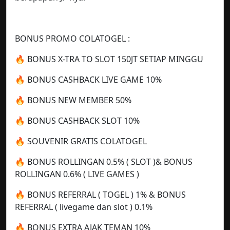
BONUS PROMO COLATOGEL :
🔥 BONUS X-TRA TO SLOT 150JT SETIAP MINGGU
🔥 BONUS CASHBACK LIVE GAME 10%
🔥 BONUS NEW MEMBER 50%
🔥 BONUS CASHBACK SLOT 10%
🔥 SOUVENIR GRATIS COLATOGEL
🔥 BONUS ROLLINGAN 0.5% ( SLOT )& BONUS
ROLLINGAN 0.6% ( LIVE GAMES )
🔥 BONUS REFERRAL ( TOGEL ) 1% & BONUS
REFERRAL ( livegame dan slot ) 0.1%
🔥 BONUS EXTRA AJAK TEMAN 10%