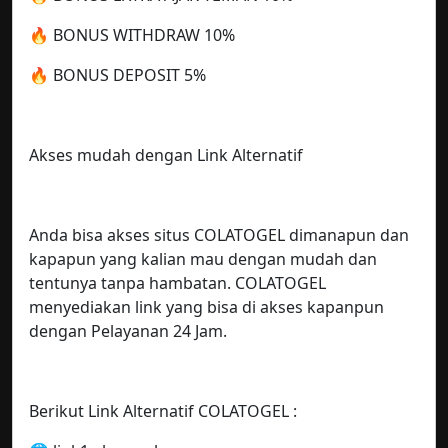
🔥 BONUS WITHDRAW 10%
🔥 BONUS DEPOSIT 5%
Akses mudah dengan Link Alternatif
Anda bisa akses situs COLATOGEL dimanapun dan
kapapun yang kalian mau dengan mudah dan
tentunya tanpa hambatan. COLATOGEL
menyediakan link yang bisa di akses kapanpun
dengan Pelayanan 24 Jam.
Berikut Link Alternatif COLATOGEL :