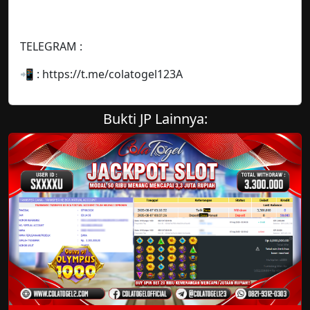
TELEGRAM :
📲 : https://t.me/colatogel123A
Bukti JP Lainnya: