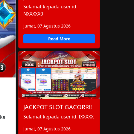
Selamat kepada user id:
NXXXXX0
Jumat, 07 Agustus 2026
Read More
JACKPOT SLOT GACORR!!
Selamat kepada user id: IXXXXX
 ke
Jumat, 07 Agustus 2026