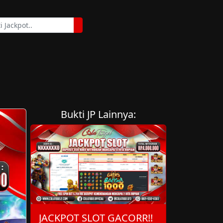
Bukti JP Lainnya:
JACKPOT SLOT GACORR!!