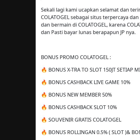
Sekali lagi kami ucapkan selamat dan t
COLATOGEL sebagai situs terpercaya dan 
dan bermain di COLATOGEL, karena CO
dan Pasti bayar lunas berapapun JP nya.
BONUS PROMO COLATOGEL :
🔥 BONUS X-TRA TO SLOT 150JT SETIAP 
🔥 BONUS CASHBACK LIVE GAME 10%
🔥 BONUS NEW MEMBER 50%
🔥 BONUS CASHBACK SLOT 10%
🔥 SOUVENIR GRATIS COLATOGEL
🔥 BONUS ROLLINGAN 0.5% ( SLOT )& BO