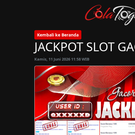
Kembali ke Beranda
JACKPOT SLOT GA
Kamis, 11 Juni 2026 11:58 WIB