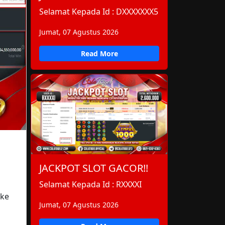
Selamat Kepada Id : DXXXXXXX5
Jumat, 07 Agustus 2026
Read More
JACKPOT SLOT GACOR!!
Selamat Kepada Id : RXXXXI
 ke
Jumat, 07 Agustus 2026