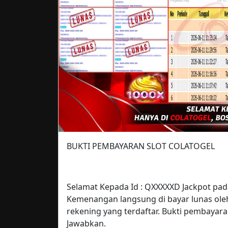
BUKTI PEMBAYARAN SLOT COLATOGEL
Selamat Kepada Id : QXXXXXD Jackpot pa
Kemenangan langsung di bayar lunas oleh
rekening yang terdaftar. Bukti pembayara
Jawabkan.