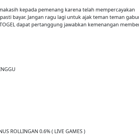
erimakasih kepada pemenang karena telah mempercayakan
pasti bayar. Jangan ragu lagi untuk ajak teman teman gab
LATOGEL dapat pertanggung jawabkan kemenangan membe
MINGGU
NUS ROLLINGAN 0.6% ( LIVE GAMES )