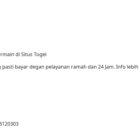
main di Situs Togel
 pasti bayar degan pelayanan ramah dan 24 Jam. Info lebih
93120303