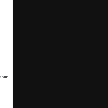
yanan