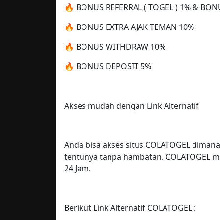
🔥 BONUS REFERRAL ( TOGEL ) 1% & BONUS
🔥 BONUS EXTRA AJAK TEMAN 10%
🔥 BONUS WITHDRAW 10%
🔥 BONUS DEPOSIT 5%
Akses mudah dengan Link Alternatif
Anda bisa akses situs COLATOGEL diman
tentunya tanpa hambatan. COLATOGEL men
24 Jam.
Berikut Link Alternatif COLATOGEL :