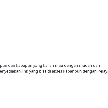
apun dan kapapun yang kalian mau dengan mudah dan
yediakan link yang bisa di akses kapanpun dengan Pela