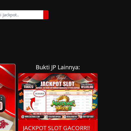
Bukti JP Lainnya:
JACKPOT SLOT GACORR!!