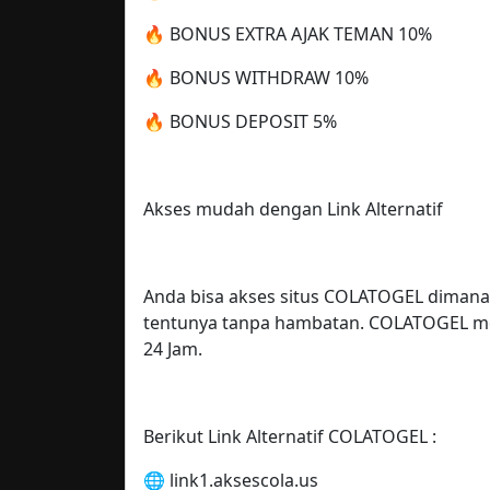
🔥 BONUS EXTRA AJAK TEMAN 10%
🔥 BONUS WITHDRAW 10%
🔥 BONUS DEPOSIT 5%
Akses mudah dengan Link Alternatif
Anda bisa akses situs COLATOGEL diman
tentunya tanpa hambatan. COLATOGEL men
24 Jam.
Berikut Link Alternatif COLATOGEL :
🌐 link1.aksescola.us