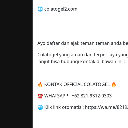
🌐 colatogel2.com
Ayo daftar dan ajak teman teman anda ber
Colatogel yang aman dan terpercaya yang
lanjut bisa hubungi kontak di bawah ini :
🔥 KONTAK OFFICIAL COLATOGEL 🔥
☎️ WHATSAPP : +62 821-9312-0303
🌐 Klik link otomatis : https://wa.me/821