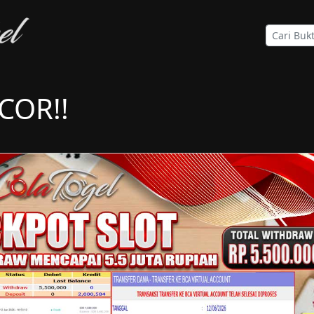
COR!!