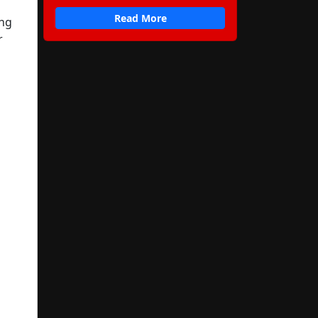
Read More
ung
r