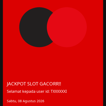
JACKPOT SLOT GACORR!!
Selamat kepada user id: TXXXXXXI
Sabtu, 08 Agustus 2026