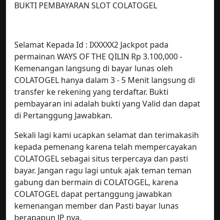
BUKTI PEMBAYARAN SLOT COLATOGEL
Selamat Kepada Id : IXXXXX2 Jackpot pada
permainan WAYS OF THE QILIN Rp 3.100,000 -
Kemenangan langsung di bayar lunas oleh
COLATOGEL hanya dalam 3 - 5 Menit langsung di
transfer ke rekening yang terdaftar. Bukti
pembayaran ini adalah bukti yang Valid dan dapat
di Pertanggung Jawabkan.
Sekali lagi kami ucapkan selamat dan terimakasih
kepada pemenang karena telah mempercayakan
COLATOGEL sebagai situs terpercaya dan pasti
bayar. Jangan ragu lagi untuk ajak teman teman
gabung dan bermain di COLATOGEL, karena
COLATOGEL dapat pertanggung jawabkan
kemenangan member dan Pasti bayar lunas
berapapun JP nya.