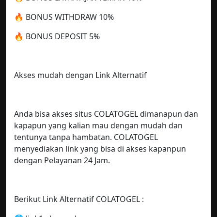
🔥 BONUS WITHDRAW 10%
🔥 BONUS DEPOSIT 5%
Akses mudah dengan Link Alternatif
Anda bisa akses situs COLATOGEL dimanapun dan
kapapun yang kalian mau dengan mudah dan
tentunya tanpa hambatan. COLATOGEL
menyediakan link yang bisa di akses kapanpun
dengan Pelayanan 24 Jam.
Berikut Link Alternatif COLATOGEL :