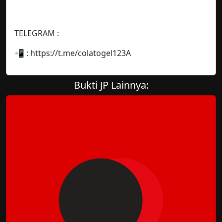
TELEGRAM :
📲 : https://t.me/colatogel123A
Bukti JP Lainnya: