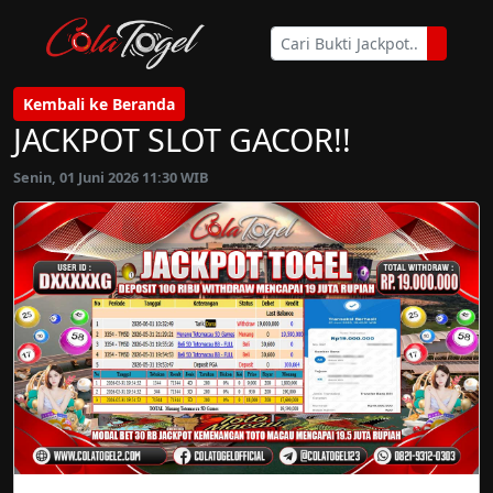
Kembali ke Beranda
JACKPOT SLOT GACOR!!
Senin, 01 Juni 2026 11:30 WIB