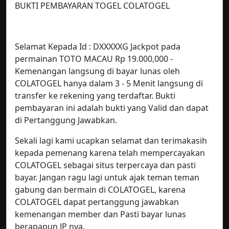
BUKTI PEMBAYARAN TOGEL COLATOGEL
Selamat Kepada Id : DXXXXXG Jackpot pada
permainan TOTO MACAU Rp 19.000,000 -
Kemenangan langsung di bayar lunas oleh
COLATOGEL hanya dalam 3 - 5 Menit langsung di
transfer ke rekening yang terdaftar. Bukti
pembayaran ini adalah bukti yang Valid dan dapat
di Pertanggung Jawabkan.
Sekali lagi kami ucapkan selamat dan terimakasih
kepada pemenang karena telah mempercayakan
COLATOGEL sebagai situs terpercaya dan pasti
bayar. Jangan ragu lagi untuk ajak teman teman
gabung dan bermain di COLATOGEL, karena
COLATOGEL dapat pertanggung jawabkan
kemenangan member dan Pasti bayar lunas
berapapun JP nya.