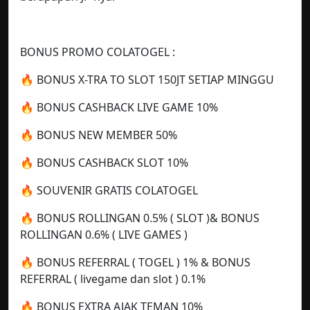
BONUS PROMO COLATOGEL :
🔥 BONUS X-TRA TO SLOT 150JT SETIAP MINGGU
🔥 BONUS CASHBACK LIVE GAME 10%
🔥 BONUS NEW MEMBER 50%
🔥 BONUS CASHBACK SLOT 10%
🔥 SOUVENIR GRATIS COLATOGEL
🔥 BONUS ROLLINGAN 0.5% ( SLOT )& BONUS
ROLLINGAN 0.6% ( LIVE GAMES )
🔥 BONUS REFERRAL ( TOGEL ) 1% & BONUS
REFERRAL ( livegame dan slot ) 0.1%
🔥 BONUS EXTRA AJAK TEMAN 10%