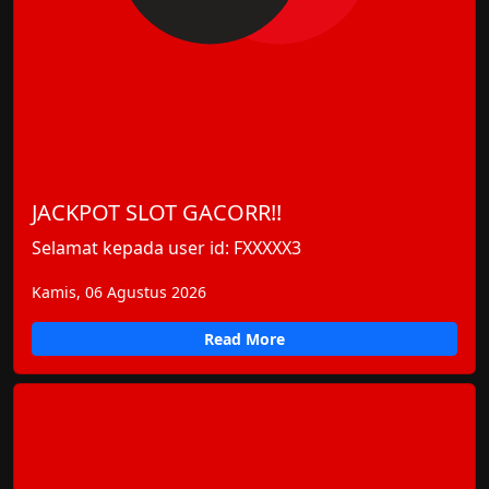
JACKPOT SLOT GACORR!!
Selamat kepada user id: FXXXXX3
Kamis, 06 Agustus 2026
Read More