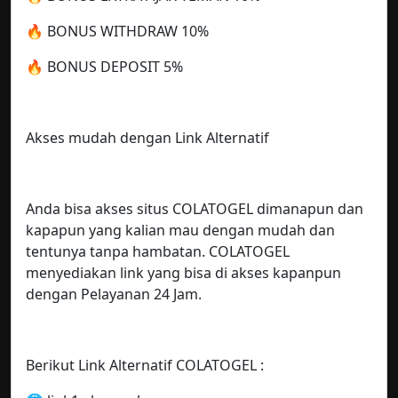
🔥 BONUS WITHDRAW 10%
🔥 BONUS DEPOSIT 5%
Akses mudah dengan Link Alternatif
Anda bisa akses situs COLATOGEL dimanapun dan
kapapun yang kalian mau dengan mudah dan
tentunya tanpa hambatan. COLATOGEL
menyediakan link yang bisa di akses kapanpun
dengan Pelayanan 24 Jam.
Berikut Link Alternatif COLATOGEL :