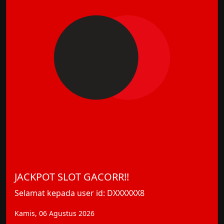
JACKPOT SLOT GACORR!!
Selamat kepada user id: DXXXXXX8
Kamis, 06 Agustus 2026