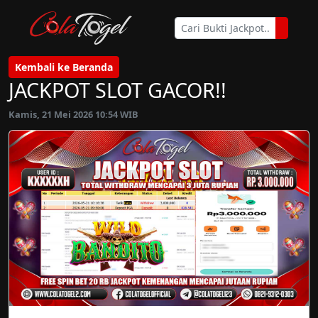
Kembali ke Beranda
JACKPOT SLOT GACOR!!
Kamis, 21 Mei 2026 10:54 WIB