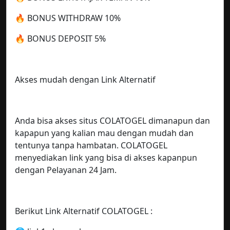
🔥 BONUS WITHDRAW 10%
🔥 BONUS DEPOSIT 5%
Akses mudah dengan Link Alternatif
Anda bisa akses situs COLATOGEL dimanapun dan
kapapun yang kalian mau dengan mudah dan
tentunya tanpa hambatan. COLATOGEL
menyediakan link yang bisa di akses kapanpun
dengan Pelayanan 24 Jam.
Berikut Link Alternatif COLATOGEL :