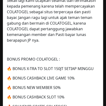
Sekali lagi kami ucapkan selamat dan terimakasih
kepada pemenang karena telah mempercayakan
COLATOGEL sebagai situs terpercaya dan pasti
bayar. Jangan ragu lagi untuk ajak teman teman
gabung dan bermain di COLATOGEL, karena
COLATOGEL dapat pertanggung jawabkan
kemenangan member dan Pasti bayar lunas
berapapun JP nya.
BONUS PROMO COLATOGEL :
🔥 BONUS X-TRA TO SLOT 150JT SETIAP MINGGU
🔥 BONUS CASHBACK LIVE GAME 10%
🔥 BONUS NEW MEMBER 50%
🔥 BONUS CASHBACK SLOT 10%