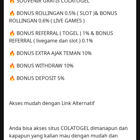
🔥 SOUVENIR GRATIS COLATOGEL
🔥 BONUS ROLLINGAN 0.5% ( SLOT )& BONUS
ROLLINGAN 0.6% ( LIVE GAMES )
🔥 BONUS REFERRAL ( TOGEL ) 1% & BONUS
REFERRAL ( livegame dan slot ) 0.1%
🔥 BONUS EXTRA AJAK TEMAN 10%
🔥 BONUS WITHDRAW 10%
🔥 BONUS DEPOSIT 5%
Akses mudah dengan Link Alternatif
Anda bisa akses situs COLATOGEL dimanapun dan
kapapun yang kalian mau dengan mudah dan