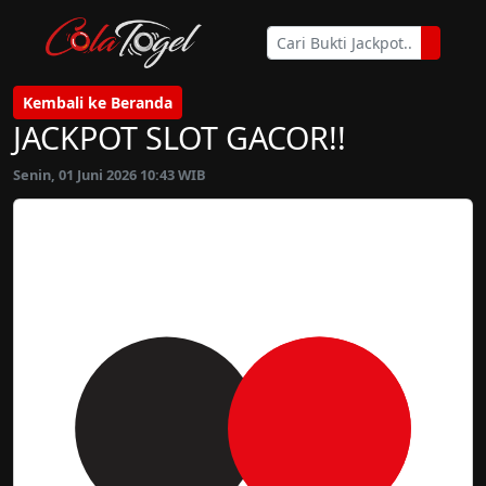
Kembali ke Beranda
JACKPOT SLOT GACOR!!
Senin, 01 Juni 2026 10:43 WIB