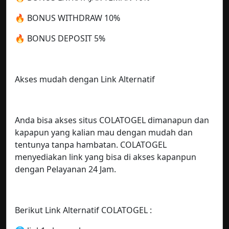
🔥 BONUS WITHDRAW 10%
🔥 BONUS DEPOSIT 5%
Akses mudah dengan Link Alternatif
Anda bisa akses situs COLATOGEL dimanapun dan
kapapun yang kalian mau dengan mudah dan
tentunya tanpa hambatan. COLATOGEL
menyediakan link yang bisa di akses kapanpun
dengan Pelayanan 24 Jam.
Berikut Link Alternatif COLATOGEL :