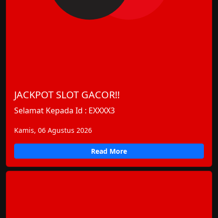
JACKPOT SLOT GACOR!!
Selamat Kepada Id : EXXXX3
Kamis, 06 Agustus 2026
Read More