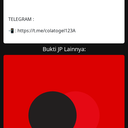
TELEGRAM :
📲 : https://t.me/colatogel123A
Bukti JP Lainnya: