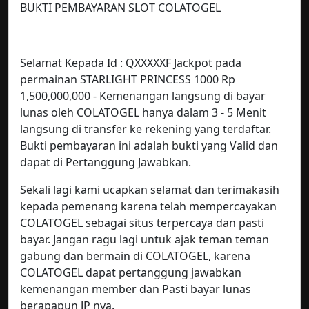
BUKTI PEMBAYARAN SLOT COLATOGEL
Selamat Kepada Id : QXXXXXF Jackpot pada
permainan STARLIGHT PRINCESS 1000 Rp
1,500,000,000 - Kemenangan langsung di bayar
lunas oleh COLATOGEL hanya dalam 3 - 5 Menit
langsung di transfer ke rekening yang terdaftar.
Bukti pembayaran ini adalah bukti yang Valid dan
dapat di Pertanggung Jawabkan.
Sekali lagi kami ucapkan selamat dan terimakasih
kepada pemenang karena telah mempercayakan
COLATOGEL sebagai situs terpercaya dan pasti
bayar. Jangan ragu lagi untuk ajak teman teman
gabung dan bermain di COLATOGEL, karena
COLATOGEL dapat pertanggung jawabkan
kemenangan member dan Pasti bayar lunas
berapapun JP nya.