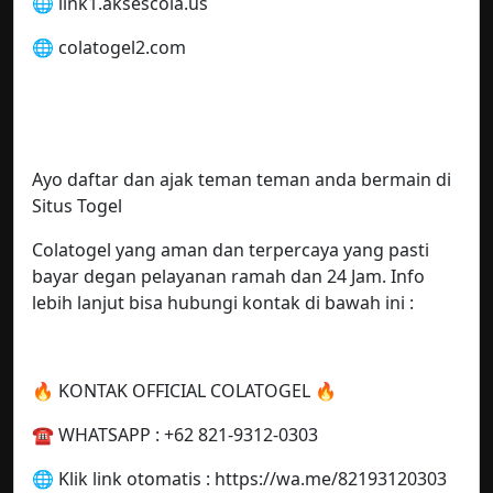
🌐 link1.aksescola.us
🌐 colatogel2.com
Ayo daftar dan ajak teman teman anda bermain di
Situs Togel
Colatogel yang aman dan terpercaya yang pasti
bayar degan pelayanan ramah dan 24 Jam. Info
lebih lanjut bisa hubungi kontak di bawah ini :
🔥 KONTAK OFFICIAL COLATOGEL 🔥
☎️ WHATSAPP : +62 821-9312-0303
🌐 Klik link otomatis : https://wa.me/82193120303