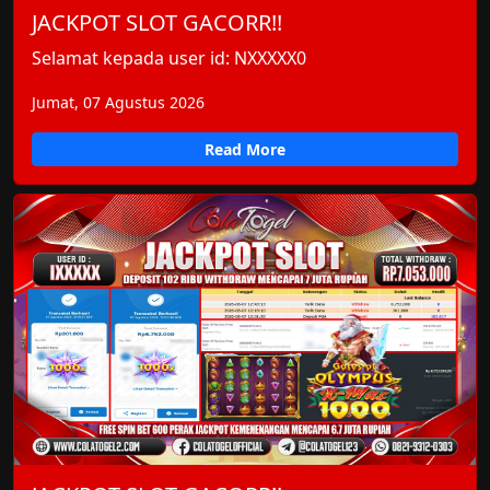
JACKPOT SLOT GACORR!!
Selamat kepada user id: NXXXXX0
Jumat, 07 Agustus 2026
Read More