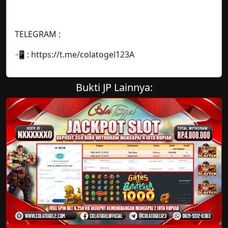
TELEGRAM :
📲 : https://t.me/colatogel123A
Bukti JP Lainnya: