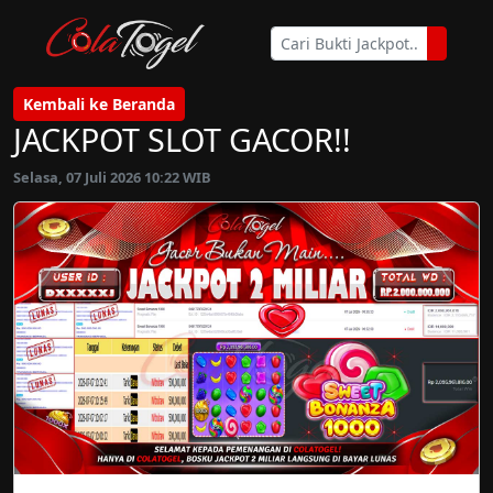
Kembali ke Beranda
JACKPOT SLOT GACOR!!
Selasa, 07 Juli 2026 10:22 WIB