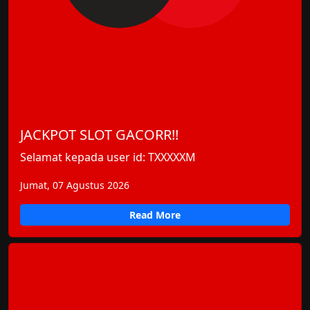
JACKPOT SLOT GACORR!!
Selamat kepada user id: TXXXXXM
Jumat, 07 Agustus 2026
Read More