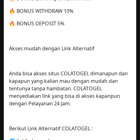
🔥 BONUS WITHDRAW 10%
🔥 BONUS DEPOSIT 5%
Akses mudah dengan Link Alternatif
Anda bisa akses situs COLATOGEL dimanapun dan
kapapun yang kalian mau dengan mudah dan
tentunya tanpa hambatan. COLATOGEL
menyediakan link yang bisa di akses kapanpun
dengan Pelayanan 24 Jam.
Berikut Link Alternatif COLATOGEL :