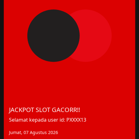
JACKPOT SLOT GACORR!!
Selamat kepada user id: PXXXX13
Jumat, 07 Agustus 2026