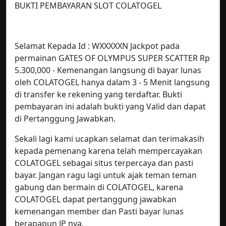
BUKTI PEMBAYARAN SLOT COLATOGEL
Selamat Kepada Id : WXXXXXN Jackpot pada
permainan GATES OF OLYMPUS SUPER SCATTER Rp
5.300,000 - Kemenangan langsung di bayar lunas
oleh COLATOGEL hanya dalam 3 - 5 Menit langsung
di transfer ke rekening yang terdaftar. Bukti
pembayaran ini adalah bukti yang Valid dan dapat
di Pertanggung Jawabkan.
Sekali lagi kami ucapkan selamat dan terimakasih
kepada pemenang karena telah mempercayakan
COLATOGEL sebagai situs terpercaya dan pasti
bayar. Jangan ragu lagi untuk ajak teman teman
gabung dan bermain di COLATOGEL, karena
COLATOGEL dapat pertanggung jawabkan
kemenangan member dan Pasti bayar lunas
berapapun JP nya.