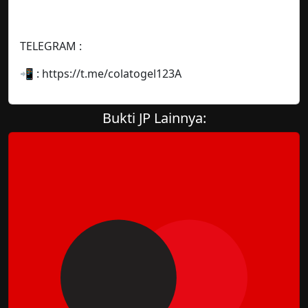
TELEGRAM :
📲 : https://t.me/colatogel123A
Bukti JP Lainnya: