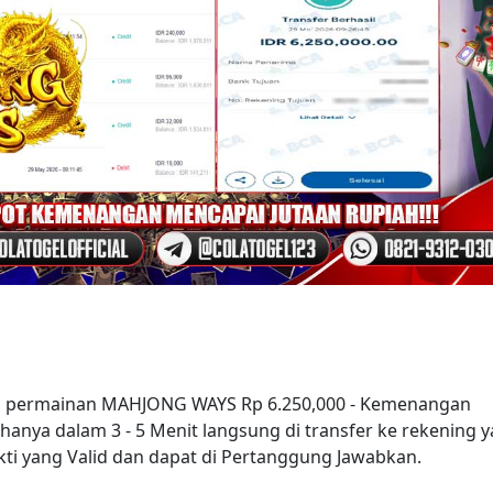
ada permainan MAHJONG WAYS Rp 6.250,000 - Kemenangan
anya dalam 3 - 5 Menit langsung di transfer ke rekening 
ukti yang Valid dan dapat di Pertanggung Jawabkan.