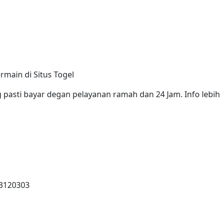
main di Situs Togel
 pasti bayar degan pelayanan ramah dan 24 Jam. Info lebih
93120303