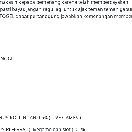
erimakasih kepada pemenang karena telah mempercayakan
pasti bayar. Jangan ragu lagi untuk ajak teman teman gab
LATOGEL dapat pertanggung jawabkan kemenangan membe
MINGGU
NUS ROLLINGAN 0.6% ( LIVE GAMES )
 REFERRAL ( livegame dan slot ) 0.1%