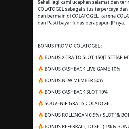
Sekali lagi kami ucapkan selamat dan t
COLATOGEL sebagai situs terpercaya dan 
dan bermain di COLATOGEL, karena CO
dan Pasti bayar lunas berapapun JP nya.
BONUS PROMO COLATOGEL :
🔥 BONUS X-TRA TO SLOT 150JT SETIAP 
🔥 BONUS CASHBACK LIVE GAME 10%
🔥 BONUS NEW MEMBER 50%
🔥 BONUS CASHBACK SLOT 10%
🔥 SOUVENIR GRATIS COLATOGEL
🔥 BONUS ROLLINGAN 0.5% ( SLOT )& BO
🔥 BONUS REFERRAL ( TOGEL ) 1% & BONUS