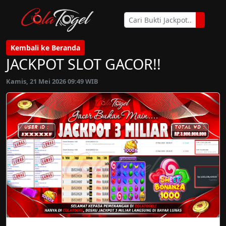
Kembali ke Beranda
JACKPOT SLOT GACOR!!
Kamis, 21 Mei 2026 09:49 WIB