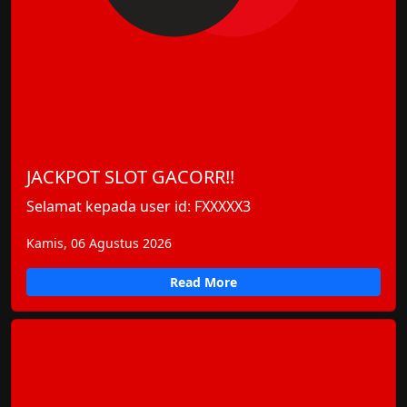
JACKPOT SLOT GACORR!!
Selamat kepada user id: FXXXXX3
Kamis, 06 Agustus 2026
Read More