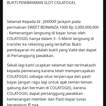
BUKTI PEMBAYARAN SLOT COLATOGEL
Selamat Kepada Id : JXXXXXF Jackpot pada
permainan SWEET BONANZA 1000 Rp 3,000,000,000
- Kemenangan langsung di bayar lunas oleh
COLATOGEL hanya dalam 3 - 5 Menit langsung di
transfer ke rekening yang terdaftar. Bukti
pembayaran ini adalah bukti yang Valid dan dapat
di Pertanggung Jawabkan.
Sekali lagi kami ucapkan selamat dan terimakasih
kepada pemenang karena telah mempercayakan
COLATOGEL sebagai situs terpercaya dan pasti
bayar. Jangan ragu lagi untuk ajak teman teman
gabung dan bermain di COLATOGEL, karena
COLATOGEL dapat pertanggung jawabkan
kemenangan member dan Pasti bayar lunas
berapapun JP nya.