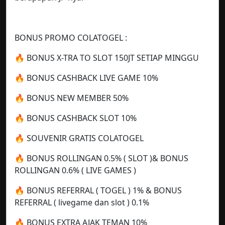
BONUS PROMO COLATOGEL :
🔥 BONUS X-TRA TO SLOT 150JT SETIAP MINGGU
🔥 BONUS CASHBACK LIVE GAME 10%
🔥 BONUS NEW MEMBER 50%
🔥 BONUS CASHBACK SLOT 10%
🔥 SOUVENIR GRATIS COLATOGEL
🔥 BONUS ROLLINGAN 0.5% ( SLOT )& BONUS
ROLLINGAN 0.6% ( LIVE GAMES )
🔥 BONUS REFERRAL ( TOGEL ) 1% & BONUS
REFERRAL ( livegame dan slot ) 0.1%
🔥 BONUS EXTRA AJAK TEMAN 10%