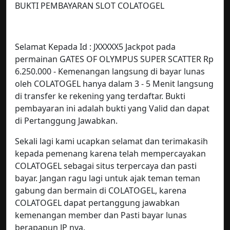
BUKTI PEMBAYARAN SLOT COLATOGEL
Selamat Kepada Id : JXXXXX5 Jackpot pada
permainan GATES OF OLYMPUS SUPER SCATTER Rp
6.250.000 - Kemenangan langsung di bayar lunas
oleh COLATOGEL hanya dalam 3 - 5 Menit langsung
di transfer ke rekening yang terdaftar. Bukti
pembayaran ini adalah bukti yang Valid dan dapat
di Pertanggung Jawabkan.
Sekali lagi kami ucapkan selamat dan terimakasih
kepada pemenang karena telah mempercayakan
COLATOGEL sebagai situs terpercaya dan pasti
bayar. Jangan ragu lagi untuk ajak teman teman
gabung dan bermain di COLATOGEL, karena
COLATOGEL dapat pertanggung jawabkan
kemenangan member dan Pasti bayar lunas
berapapun JP nya.