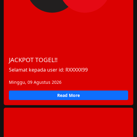
JACKPOT TOGEL!!
Selamat kepada user id: RXXXXX99
Minggu, 09 Agustus 2026
Read More