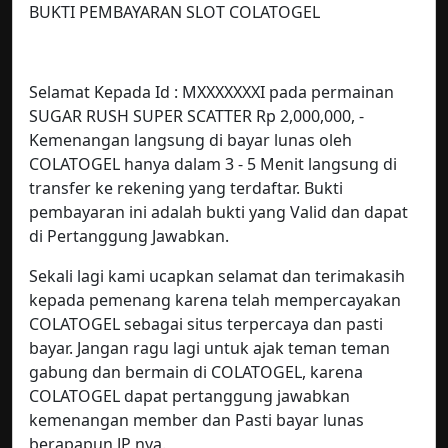
BUKTI PEMBAYARAN SLOT COLATOGEL
Selamat Kepada Id : MXXXXXXXI pada permainan
SUGAR RUSH SUPER SCATTER Rp 2,000,000, -
Kemenangan langsung di bayar lunas oleh
COLATOGEL hanya dalam 3 - 5 Menit langsung di
transfer ke rekening yang terdaftar. Bukti
pembayaran ini adalah bukti yang Valid dan dapat
di Pertanggung Jawabkan.
Sekali lagi kami ucapkan selamat dan terimakasih
kepada pemenang karena telah mempercayakan
COLATOGEL sebagai situs terpercaya dan pasti
bayar. Jangan ragu lagi untuk ajak teman teman
gabung dan bermain di COLATOGEL, karena
COLATOGEL dapat pertanggung jawabkan
kemenangan member dan Pasti bayar lunas
berapapun JP nya.