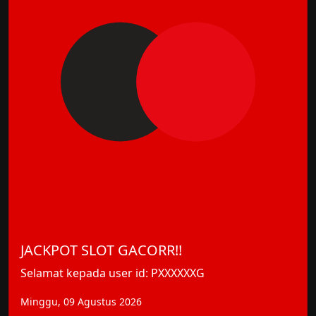
JACKPOT SLOT GACORR!!
Selamat kepada user id: PXXXXXXG
Minggu, 09 Agustus 2026