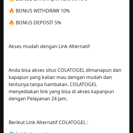
🔥 BONUS WITHDRAW 10%
🔥 BONUS DEPOSIT 5%
Akses mudah dengan Link Alternatif
Anda bisa akses situs COLATOGEL dimanapun dan
kapapun yang kalian mau dengan mudah dan
tentunya tanpa hambatan. COLATOGEL
menyediakan link yang bisa di akses kapanpun
dengan Pelayanan 24 Jam.
Berikut Link Alternatif COLATOGEL :