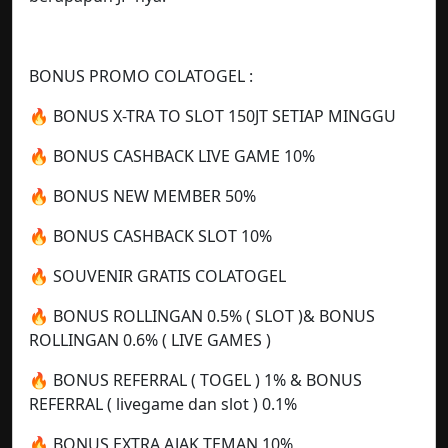
BONUS PROMO COLATOGEL :
🔥 BONUS X-TRA TO SLOT 150JT SETIAP MINGGU
🔥 BONUS CASHBACK LIVE GAME 10%
🔥 BONUS NEW MEMBER 50%
🔥 BONUS CASHBACK SLOT 10%
🔥 SOUVENIR GRATIS COLATOGEL
🔥 BONUS ROLLINGAN 0.5% ( SLOT )& BONUS
ROLLINGAN 0.6% ( LIVE GAMES )
🔥 BONUS REFERRAL ( TOGEL ) 1% & BONUS
REFERRAL ( livegame dan slot ) 0.1%
🔥 BONUS EXTRA AJAK TEMAN 10%