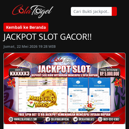
Kembali ke Beranda
JACKPOT SLOT GACOR!!
Jumat, 22 Mei 2026 19:28 WIB