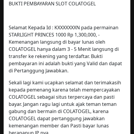
BUKTI PEMBAYARAN SLOT COLATOGEL
Selamat Kepada Id : KXXXXXXXN pada permainan
STARLIGHT PRINCES 1000 Rp 1,300,000, -
Kemenangan langsung di bayar lunas oleh
COLATOGEL hanya dalam 3 - 5 Menit langsung di
transfer ke rekening yang terdaftar. Bukti
pembayaran ini adalah bukti yang Valid dan dapat
di Pertanggung Jawabkan.
Sekali lagi kami ucapkan selamat dan terimakasih
kepada pemenang karena telah mempercayakan
COLATOGEL sebagai situs terpercaya dan pasti
bayar. Jangan ragu lagi untuk ajak teman teman
gabung dan bermain di COLATOGEL, karena
COLATOGEL dapat pertanggung jawabkan
kemenangan member dan Pasti bayar lunas
berapapun JP nya.