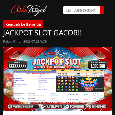
Kembali ke Beranda
JACKPOT SLOT GACOR!!
Rabu, 01 Juli 2026 07:28 WIB