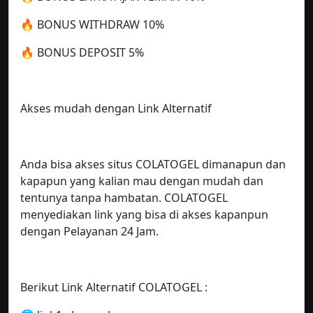
🔥 BONUS WITHDRAW 10%
🔥 BONUS DEPOSIT 5%
Akses mudah dengan Link Alternatif
Anda bisa akses situs COLATOGEL dimanapun dan
kapapun yang kalian mau dengan mudah dan
tentunya tanpa hambatan. COLATOGEL
menyediakan link yang bisa di akses kapanpun
dengan Pelayanan 24 Jam.
Berikut Link Alternatif COLATOGEL :