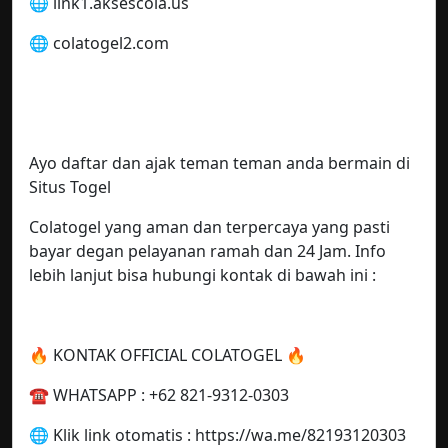
🌐 link1.aksescola.us
🌐 colatogel2.com
Ayo daftar dan ajak teman teman anda bermain di
Situs Togel
Colatogel yang aman dan terpercaya yang pasti
bayar degan pelayanan ramah dan 24 Jam. Info
lebih lanjut bisa hubungi kontak di bawah ini :
🔥 KONTAK OFFICIAL COLATOGEL 🔥
☎️ WHATSAPP : +62 821-9312-0303
🌐 Klik link otomatis : https://wa.me/82193120303