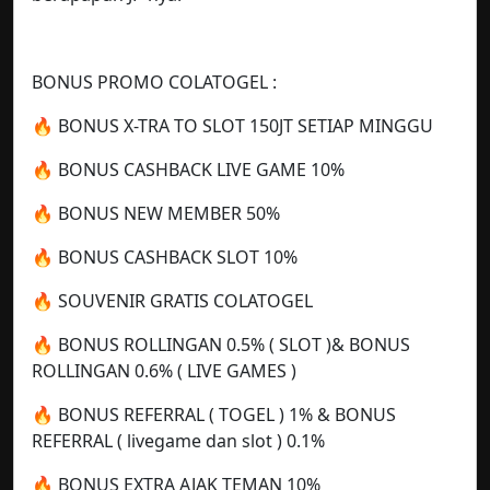
BONUS PROMO COLATOGEL :
🔥 BONUS X-TRA TO SLOT 150JT SETIAP MINGGU
🔥 BONUS CASHBACK LIVE GAME 10%
🔥 BONUS NEW MEMBER 50%
🔥 BONUS CASHBACK SLOT 10%
🔥 SOUVENIR GRATIS COLATOGEL
🔥 BONUS ROLLINGAN 0.5% ( SLOT )& BONUS
ROLLINGAN 0.6% ( LIVE GAMES )
🔥 BONUS REFERRAL ( TOGEL ) 1% & BONUS
REFERRAL ( livegame dan slot ) 0.1%
🔥 BONUS EXTRA AJAK TEMAN 10%