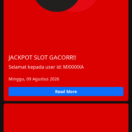
JACKPOT SLOT GACORR!!
Selamat kepada user id: MXXXXXA
Minggu, 09 Agustus 2026
Read More