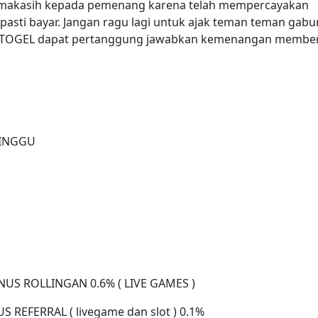
erimakasih kepada pemenang karena telah mempercayakan
pasti bayar. Jangan ragu lagi untuk ajak teman teman gab
LATOGEL dapat pertanggung jawabkan kemenangan membe
MINGGU
NUS ROLLINGAN 0.6% ( LIVE GAMES )
 REFERRAL ( livegame dan slot ) 0.1%