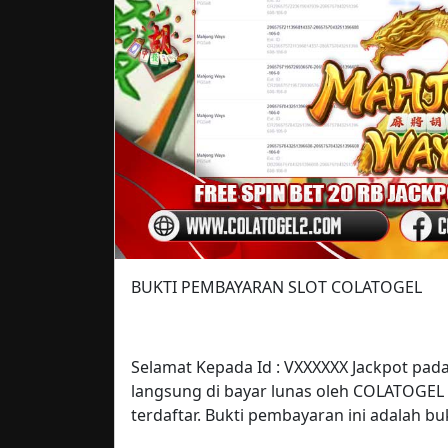
BUKTI PEMBAYARAN SLOT COLATOGEL
Selamat Kepada Id : VXXXXXX Jackpot p
langsung di bayar lunas oleh COLATOGEL h
terdaftar. Bukti pembayaran ini adalah b