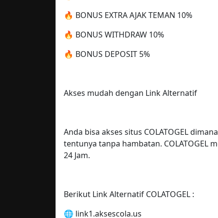
🔥 BONUS EXTRA AJAK TEMAN 10%
🔥 BONUS WITHDRAW 10%
🔥 BONUS DEPOSIT 5%
Akses mudah dengan Link Alternatif
Anda bisa akses situs COLATOGEL diman
tentunya tanpa hambatan. COLATOGEL men
24 Jam.
Berikut Link Alternatif COLATOGEL :
🌐 link1.aksescola.us