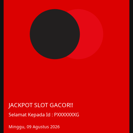
JACKPOT SLOT GACOR!!
Selamat Kepada Id : PXXXXXXXG
Minggu, 09 Agustus 2026