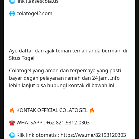
🌐 link1.aksescola.us
🌐 colatogel2.com
Ayo daftar dan ajak teman teman anda bermain di
Situs Togel
Colatogel yang aman dan terpercaya yang pasti
bayar degan pelayanan ramah dan 24 Jam. Info
lebih lanjut bisa hubungi kontak di bawah ini :
🔥 KONTAK OFFICIAL COLATOGEL 🔥
☎️ WHATSAPP : +62 821-9312-0303
🌐 Klik link otomatis : https://wa.me/82193120303