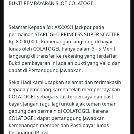
BUKTI PEMBAYARAN SLOT COLATOGEL
Selamat Kepada Id : AXXXXX1 Jackpot pada
permainan STARLIGHT PRINCESS SUPER SCATTER
Rp 8.000,000 - Kemenangan langsung di bayar
lunas oleh COLATOGEL hanya dalam 3 - 5 Menit
langsung di transfer ke rekening yang terdaftar.
Bukti pembayaran ini adalah bukti yang Valid dan
dapat di Pertanggung Jawabkan.
Sekali lagi kami ucapkan selamat dan terimakasih
kepada pemenang karena telah mempercayakan
COLATOGEL sebagai situs terpercaya dan pasti
bayar. Jangan ragu lagi untuk ajak teman teman
gabung dan bermain di COLATOGEL, karena
COLATOGEL dapat pertanggung jawabkan
kemenangan member dan Pasti bayar lunas
berapapun JP nya.