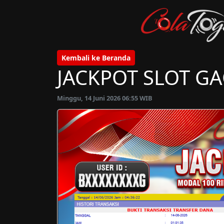
Kembali ke Beranda
JACKPOT SLOT GA
Minggu, 14 Juni 2026 06:55 WIB