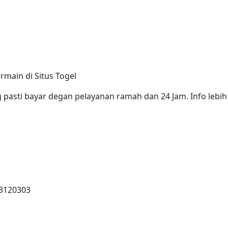
main di Situs Togel
 pasti bayar degan pelayanan ramah dan 24 Jam. Info lebih
93120303