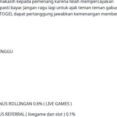
erimakasih kepada pemenang karena telah mempercayakan
pasti bayar. Jangan ragu lagi untuk ajak teman teman gab
LATOGEL dapat pertanggung jawabkan kemenangan membe
MINGGU
NUS ROLLINGAN 0.6% ( LIVE GAMES )
 REFERRAL ( livegame dan slot ) 0.1%