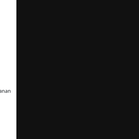
yanan