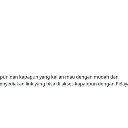
apun dan kapapun yang kalian mau dengan mudah dan
yediakan link yang bisa di akses kapanpun dengan Pela