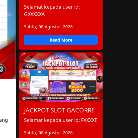
Selamat kepada user id:
GXXXXXA
Sabtu, 08 Agustus 2026
Read More
JACKPOT SLOT GACORR!!
yang
Selamat kepada user id: FXXXXE
Sabtu, 08 Agustus 2026