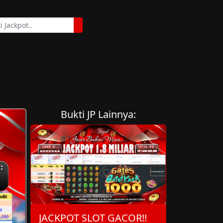
Bukti JP Lainnya:
JACKPOT SLOT GACOR!!