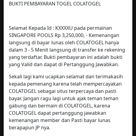
BUKTI PEMBAYARAN TOGEL COLATOGEL
Selamat Kepada Id : KXXXXU pada permainan
SINGAPORE POOLS Rp 3,250,000, - Kemenangan
langsung di bayar lunas oleh COLATOGEL hanya
dalam 3 - 5 Menit langsung di transfer ke rekening
yang terdaftar. Bukti pembayaran ini adalah bukti
yang Valid dan dapat di Pertanggung Jawabkan.
Sekali lagi kami ucapkan selamat dan terimakasih
kepada pemenang karena telah mempercayakan
COLATOGEL sebagai situs terpercaya dan pasti
bayar. Jangan ragu lagi untuk ajak teman teman
gabung dan bermain di COLATOGEL, karena
COLATOGEL dapat pertanggung jawabkan
kemenangan member dan Pasti bayar lunas
berapapun JP nya.