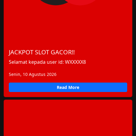
JACKPOT SLOT GACOR!!
Selamat kepada user id: WXXXXX8
Senin, 10 Agustus 2026
Read More