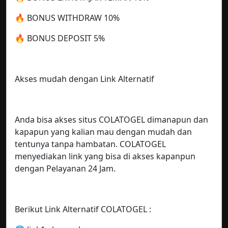
🔥 BONUS WITHDRAW 10%
🔥 BONUS DEPOSIT 5%
Akses mudah dengan Link Alternatif
Anda bisa akses situs COLATOGEL dimanapun dan
kapapun yang kalian mau dengan mudah dan
tentunya tanpa hambatan. COLATOGEL
menyediakan link yang bisa di akses kapanpun
dengan Pelayanan 24 Jam.
Berikut Link Alternatif COLATOGEL :