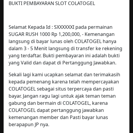
BUKTI PEMBAYARAN SLOT COLATOGEL
Selamat Kepada Id : SXXXXXXI pada permainan
SUGAR RUSH 1000 Rp 1,200,000, - Kemenangan
langsung di bayar lunas oleh COLATOGEL hanya
dalam 3 - 5 Menit langsung di transfer ke rekening
yang terdaftar. Bukti pembayaran ini adalah bukti
yang Valid dan dapat di Pertanggung Jawabkan.
Sekali lagi kami ucapkan selamat dan terimakasih
kepada pemenang karena telah mempercayakan
COLATOGEL sebagai situs terpercaya dan pasti
bayar. Jangan ragu lagi untuk ajak teman teman
gabung dan bermain di COLATOGEL, karena
COLATOGEL dapat pertanggung jawabkan
kemenangan member dan Pasti bayar lunas
berapapun JP nya.