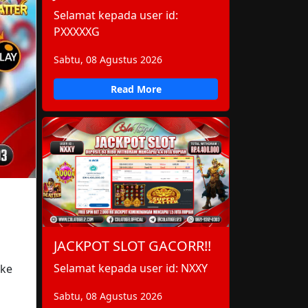
Selamat kepada user id:
PXXXXXG
Sabtu, 08 Agustus 2026
Read More
JACKPOT SLOT GACORR!!
Selamat kepada user id: NXXY
 ke
Sabtu, 08 Agustus 2026