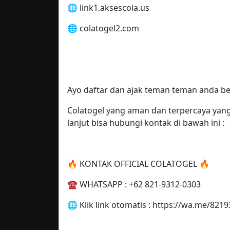
🌐 link1.aksescola.us
🌐 colatogel2.com
Ayo daftar dan ajak teman teman anda ber
Colatogel yang aman dan terpercaya yang
lanjut bisa hubungi kontak di bawah ini :
🔥 KONTAK OFFICIAL COLATOGEL 🔥
☎️ WHATSAPP : +62 821-9312-0303
🌐 Klik link otomatis : https://wa.me/821