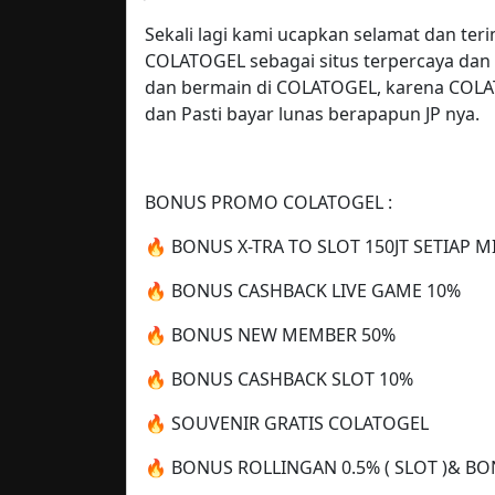
Sekali lagi kami ucapkan selamat dan t
COLATOGEL sebagai situs terpercaya dan 
dan bermain di COLATOGEL, karena CO
dan Pasti bayar lunas berapapun JP nya.
BONUS PROMO COLATOGEL :
🔥 BONUS X-TRA TO SLOT 150JT SETIAP 
🔥 BONUS CASHBACK LIVE GAME 10%
🔥 BONUS NEW MEMBER 50%
🔥 BONUS CASHBACK SLOT 10%
🔥 SOUVENIR GRATIS COLATOGEL
🔥 BONUS ROLLINGAN 0.5% ( SLOT )& BO