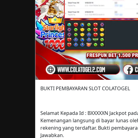
BUKTI PEMBAYARAN SLOT COLATOGEL
Selamat Kepada Id : BXXXXXN Jackpot pad
Kemenangan langsung di bayar lunas oleh
rekening yang terdaftar. Bukti pembayara
Jawabkan.