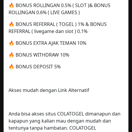
🔥 BONUS ROLLINGAN 0.5% ( SLOT )& BONUS
ROLLINGAN 0.6% ( LIVE GAMES )
🔥 BONUS REFERRAL ( TOGEL ) 1% & BONUS
REFERRAL ( livegame dan slot ) 0.1%
🔥 BONUS EXTRA AJAK TEMAN 10%
🔥 BONUS WITHDRAW 10%
🔥 BONUS DEPOSIT 5%
Akses mudah dengan Link Alternatif
Anda bisa akses situs COLATOGEL dimanapun dan
kapapun yang kalian mau dengan mudah dan
tentunya tanpa hambatan. COLATOGEL