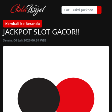
Kembali ke Beranda
JACKPOT SLOT GACOR!!
Senin, 06 Juli 2026 06:34 WIB