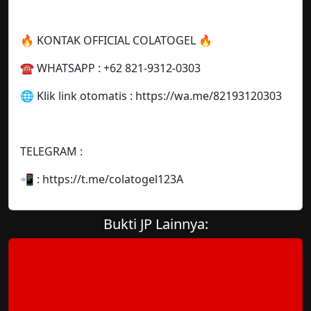
🔥 KONTAK OFFICIAL COLATOGEL 🔥
☎️ WHATSAPP : +62 821-9312-0303
🌐 Klik link otomatis : https://wa.me/82193120303
TELEGRAM :
📲 : https://t.me/colatogel123A
Bukti JP Lainnya: