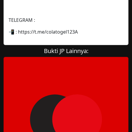
TELEGRAM :
📲 : https://t.me/colatogel123A
Bukti JP Lainnya: