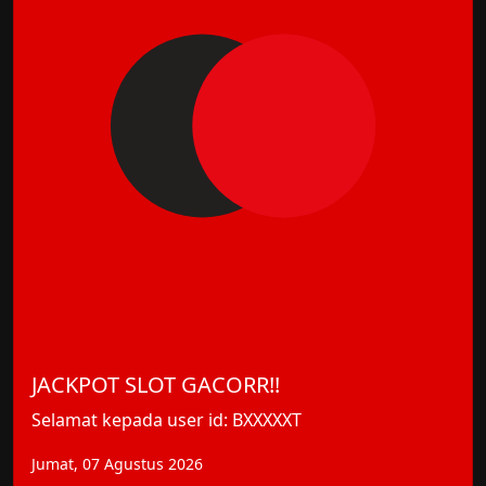
JACKPOT SLOT GACORR!!
Selamat kepada user id: BXXXXXT
Jumat, 07 Agustus 2026