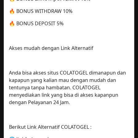
🔥 BONUS WITHDRAW 10%
🔥 BONUS DEPOSIT 5%
Akses mudah dengan Link Alternatif
Anda bisa akses situs COLATOGEL dimanapun dan
kapapun yang kalian mau dengan mudah dan
tentunya tanpa hambatan. COLATOGEL
menyediakan link yang bisa di akses kapanpun
dengan Pelayanan 24 Jam.
Berikut Link Alternatif COLATOGEL :