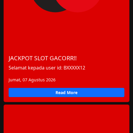
JACKPOT SLOT GACORR!!
Selamat kepada user id: BXXXXX12
Jumat, 07 Agustus 2026
Read More