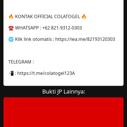
🔥 KONTAK OFFICIAL COLATOGEL 🔥
☎️ WHATSAPP : +62 821-9312-0303
🌐 Klik link otomatis : https://wa.me/82193120303
TELEGRAM :
📲 : https://t.me/colatogel123A
Bukti JP Lainnya: