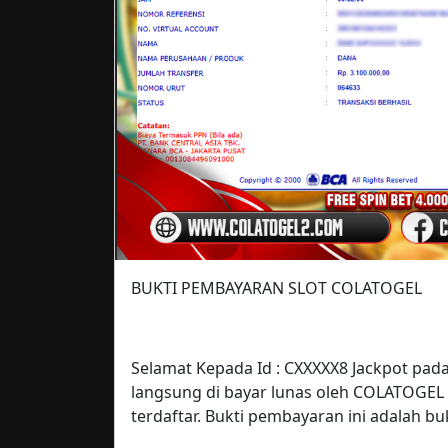
BUKTI PEMBAYARAN SLOT COLATOGEL
Selamat Kepada Id : CXXXXX8 Jackpot p
langsung di bayar lunas oleh COLATOGEL h
terdaftar. Bukti pembayaran ini adalah b