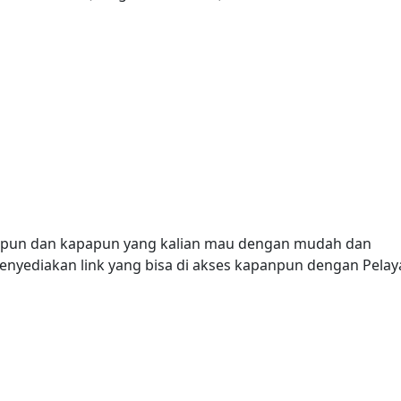
apun dan kapapun yang kalian mau dengan mudah dan
yediakan link yang bisa di akses kapanpun dengan Pela