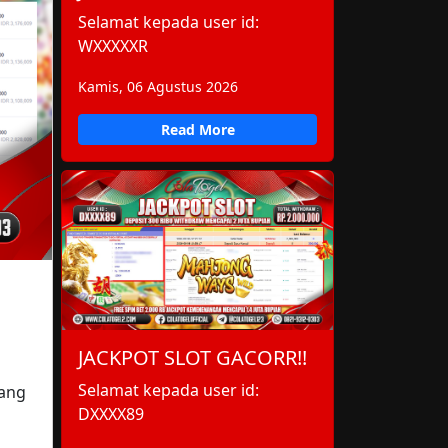
Selamat kepada user id:
WXXXXXR
Kamis, 06 Agustus 2026
Read More
JACKPOT SLOT GACORR!!
Selamat kepada user id:
yang
DXXXX89