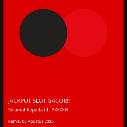
JACKPOT SLOT GACOR!!
Selamat Kepada Id : PXXXXH
Kamis, 06 Agustus 2026