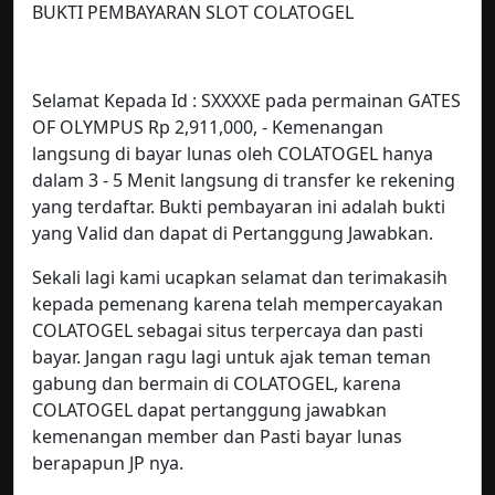
BUKTI PEMBAYARAN SLOT COLATOGEL
Selamat Kepada Id : SXXXXE pada permainan GATES
OF OLYMPUS Rp 2,911,000, - Kemenangan
langsung di bayar lunas oleh COLATOGEL hanya
dalam 3 - 5 Menit langsung di transfer ke rekening
yang terdaftar. Bukti pembayaran ini adalah bukti
yang Valid dan dapat di Pertanggung Jawabkan.
Sekali lagi kami ucapkan selamat dan terimakasih
kepada pemenang karena telah mempercayakan
COLATOGEL sebagai situs terpercaya dan pasti
bayar. Jangan ragu lagi untuk ajak teman teman
gabung dan bermain di COLATOGEL, karena
COLATOGEL dapat pertanggung jawabkan
kemenangan member dan Pasti bayar lunas
berapapun JP nya.