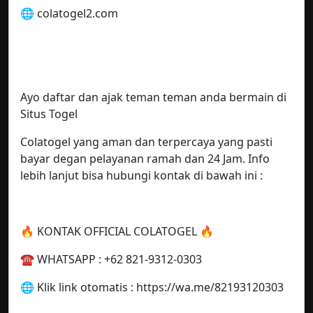
🌐 colatogel2.com
Ayo daftar dan ajak teman teman anda bermain di
Situs Togel
Colatogel yang aman dan terpercaya yang pasti
bayar degan pelayanan ramah dan 24 Jam. Info
lebih lanjut bisa hubungi kontak di bawah ini :
🔥 KONTAK OFFICIAL COLATOGEL 🔥
☎️ WHATSAPP : +62 821-9312-0303
🌐 Klik link otomatis : https://wa.me/82193120303