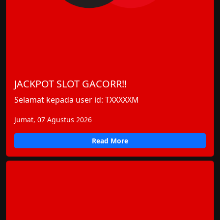
JACKPOT SLOT GACORR!!
Selamat kepada user id: TXXXXXM
Jumat, 07 Agustus 2026
Read More