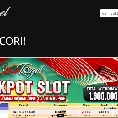
COR!!