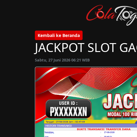
Kembali ke Beranda
JACKPOT SLOT GA
Sabtu, 27 Juni 2026 06:21 WIB