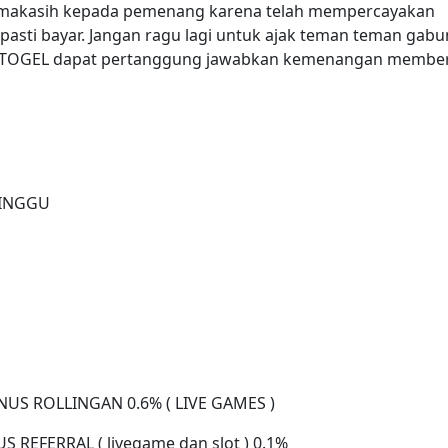
erimakasih kepada pemenang karena telah mempercayakan
pasti bayar. Jangan ragu lagi untuk ajak teman teman gab
LATOGEL dapat pertanggung jawabkan kemenangan membe
MINGGU
NUS ROLLINGAN 0.6% ( LIVE GAMES )
 REFERRAL ( livegame dan slot ) 0.1%