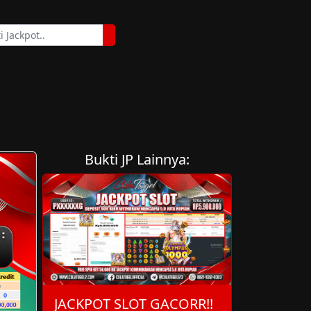
Bukti JP Lainnya:
JACKPOT SLOT GACORR!!