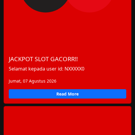
JACKPOT SLOT GACORR!!
Selamat kepada user id: NXXXXX0
Jumat, 07 Agustus 2026
Read More