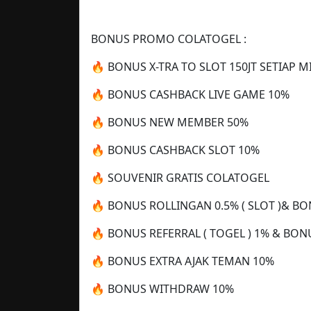
BONUS PROMO COLATOGEL :
🔥 BONUS X-TRA TO SLOT 150JT SETIAP 
🔥 BONUS CASHBACK LIVE GAME 10%
🔥 BONUS NEW MEMBER 50%
🔥 BONUS CASHBACK SLOT 10%
🔥 SOUVENIR GRATIS COLATOGEL
🔥 BONUS ROLLINGAN 0.5% ( SLOT )& BO
🔥 BONUS REFERRAL ( TOGEL ) 1% & BONUS
🔥 BONUS EXTRA AJAK TEMAN 10%
🔥 BONUS WITHDRAW 10%