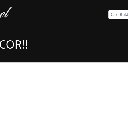
COR!!